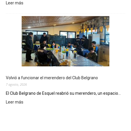
:
Leer más
Este
viernes,
el
Cine
Municipal
presenta
dos
funciones
de
Spider
Man:
Un
Volvió a funcionar el merendero del Club Belgrano
Nuevo
7 agosto, 2026
Día
El Club Belgrano de Esquel reabrió su merendero, un espacio...
:
Leer más
Volvió
a
funcionar
el