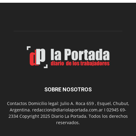
merendero
del
Club
Belgrano
SOBRE NOSOTROS
Contactos Domicilio legal: Julio A. Roca 659 , Esquel, Chubut,
Argentina. redaccion@diariolaportada.com.ar I 02945 69-
2334 Copyright 2025 Diario La Portada. Todos los derechos
reservados.