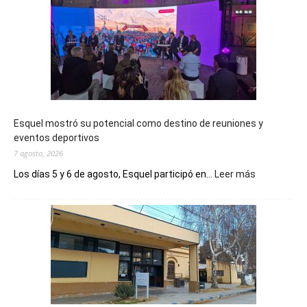
Esquel mostró su potencial como destino de reuniones y
eventos deportivos
7 agosto, 2026
:
Los días 5 y 6 de agosto, Esquel participó en...
Leer más
Esquel
mostró
su
potencial
como
destino
de
reuniones
y