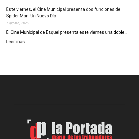
eventos
Este viernes, el Cine Municipal presenta dos funciones de
deportivos
Spider Man: Un Nuevo Día
7 agosto, 2026
El Cine Municipal de Esquel presenta este viernes una doble...
:
Leer más
Este
viernes,
el
Cine
Municipal
presenta
dos
funciones
de
Spider
Man:
Un
Nuevo
Día