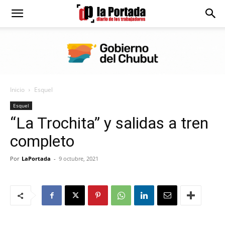
Diario
La
Inicio
Esquel
Portada
Esquel
“La Trochita” y salidas a tren
completo
Por
LaPortada
-
9 octubre, 2021