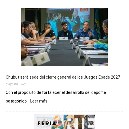
Chubut será sede del cierre general de los Juegos Epade 2027
8 agosto, 2026
Con el propósito de fortalecer el desarrollo del deporte
:
patagónico...
Leer más
Chubut
será
sede
del