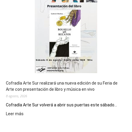
cierre
general
de
los
Juegos
Epade
2027
Cofradía Arte Sur realizará una nueva edición de su Feria de
Arte con presentación de libro y música en vivo
8 agosto, 2026
Cofradía Arte Sur volverá a abrir sus puertas este sábado...
:
Leer más
Cofradía
Arte