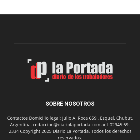
Sur
realizará
una
nueva
edición
de
su
Feria
de
Arte
con
presentación
de
libro
y
música
SOBRE NOSOTROS
en
vivo
Contactos Domicilio legal: Julio A. Roca 659 , Esquel, Chubut,
Argentina. redaccion@diariolaportada.com.ar I 02945 69-
2334 Copyright 2025 Diario La Portada. Todos los derechos
reservados.