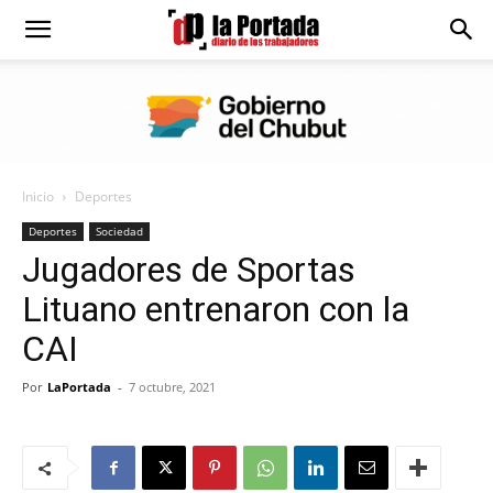
Diario
La
Inicio
Deportes
Portada
Deportes
Sociedad
Jugadores de Sportas
Lituano entrenaron con la
CAI
Por
LaPortada
-
7 octubre, 2021