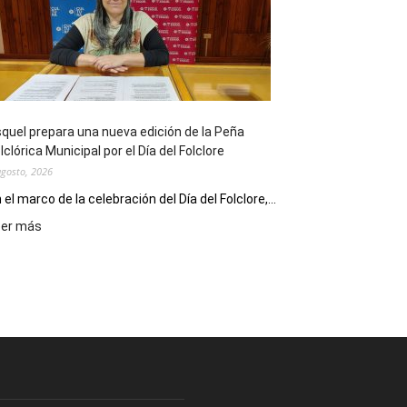
sus
90
años
con
un
Conversatorio
de
quel prepara una nueva edición de la Peña
Escritores
lclórica Municipal por el Día del Folclore
Locales
agosto, 2026
 el marco de la celebración del Día del Folclore,...
:
eer más
Esquel
prepara
una
nueva
edición
de
la
Peña
Folclórica