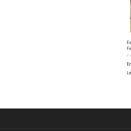
Es
Fo
6 
En
L