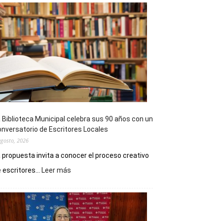
 Biblioteca Municipal celebra sus 90 años con un
nversatorio de Escritores Locales
agosto, 2026
 propuesta invita a conocer el proceso creativo
:
 escritores...
Leer más
La
Biblioteca
Municipal
celebra