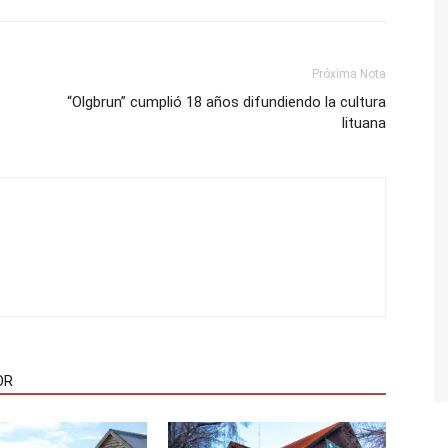
Próxima Nota
“Olgbrun” cumplió 18 años difundiendo la cultura
lituana
OR