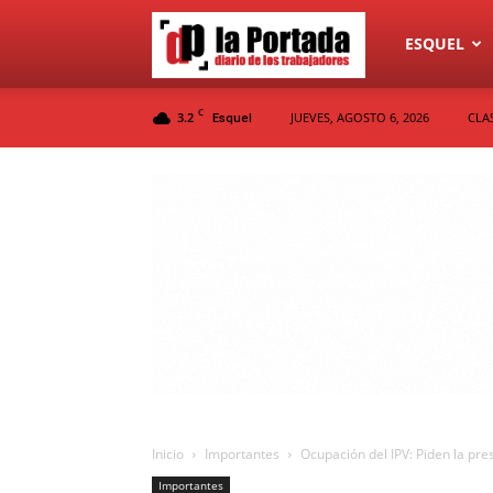
Diario
ESQUEL
C
3.2
JUEVES, AGOSTO 6, 2026
CLA
Esquel
La
Portada
Inicio
Importantes
Ocupación del IPV: Piden la pre
Importantes