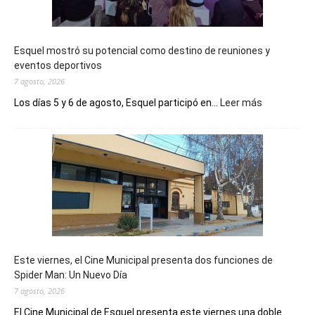
Esquel mostró su potencial como destino de reuniones y
eventos deportivos
7 agosto, 2026
:
Los días 5 y 6 de agosto, Esquel participó en...
Leer más
Esquel
mostró
su
potencial
como
destino
de
reuniones
y
eventos
Este viernes, el Cine Municipal presenta dos funciones de
deportivos
Spider Man: Un Nuevo Día
7 agosto, 2026
El Cine Municipal de Esquel presenta este viernes una doble...