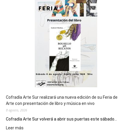
sede
del
cierre
general
de
los
Juegos
Epade
2027
Cofradía Arte Sur realizará una nueva edición de su Feria de
Arte con presentación de libro y música en vivo
8 agosto, 2026
Cofradía Arte Sur volverá a abrir sus puertas este sábado...
:
Leer más