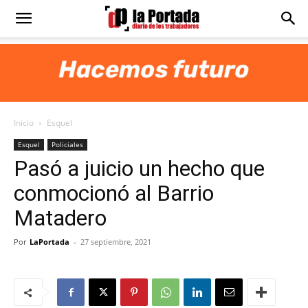
Diario
La
Inicio
Esquel
Portada
Esquel
Policiales
Pasó a juicio un hecho que
conmocionó al Barrio
Matadero
Por
LaPortada
-
27 septiembre, 2021