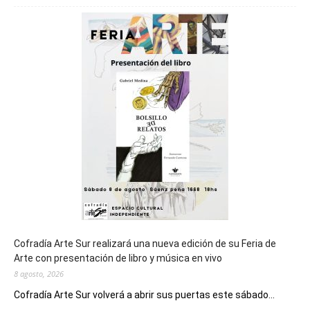
será
sede
del
cierre
general
de
los
Juegos
Epade
2027
Cofradía Arte Sur realizará una nueva edición de su Feria de
Arte con presentación de libro y música en vivo
8 agosto, 2026
Cofradía Arte Sur volverá a abrir sus puertas este sábado...