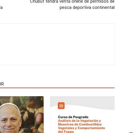
Chubut tendrá venta online de permisos de
ía
pesca deportiva continental
OR