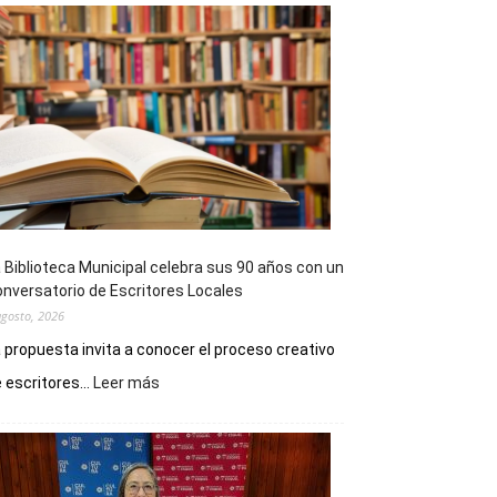
 Biblioteca Municipal celebra sus 90 años con un
nversatorio de Escritores Locales
agosto, 2026
 propuesta invita a conocer el proceso creativo
:
 escritores...
Leer más
La
Biblioteca
Municipal
celebra