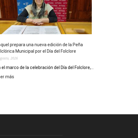
sus
90
años
con
un
Conversatorio
de
quel prepara una nueva edición de la Peña
Escritores
lclórica Municipal por el Día del Folclore
Locales
agosto, 2026
 el marco de la celebración del Día del Folclore,...
:
eer más
Esquel
prepara
una
nueva
edición
de
la
Peña
Folclórica