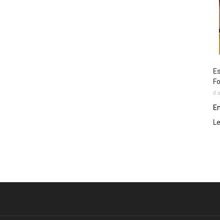
Es
Fo
6 
En
L