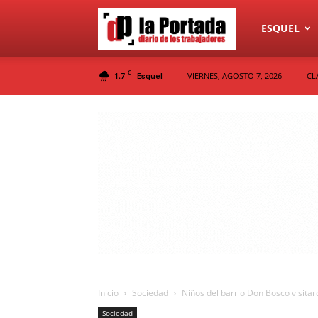
Diario
ESQUEL
C
1.7
VIERNES, AGOSTO 7, 2026
CL
Esquel
La
Portada
Inicio
Sociedad
Niños del barrio Don Bosco visita
Sociedad