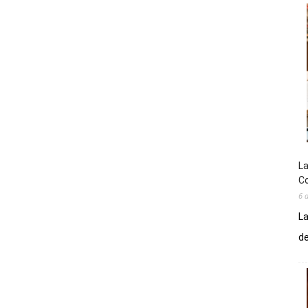
La
Co
6 
La
de