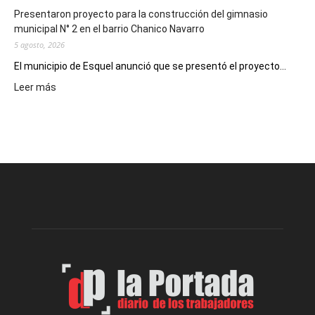
Presentaron proyecto para la construcción del gimnasio
municipal N° 2 en el barrio Chanico Navarro
5 agosto, 2026
El municipio de Esquel anunció que se presentó el proyecto...
:
Leer más
Presentaron
proyecto
para
la
construcción
del
gimnasio
municipal
N°
2
en
el
barrio
Chanico
Navarro