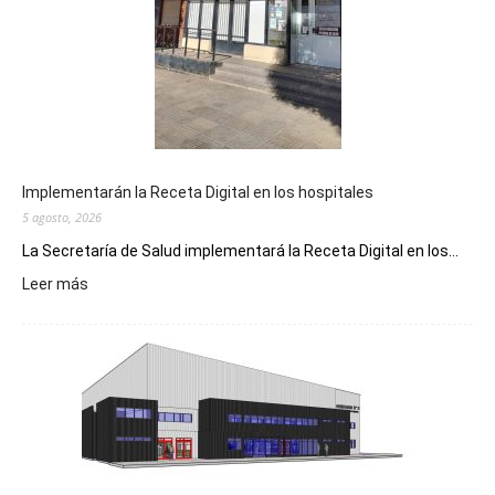
Implementarán la Receta Digital en los hospitales
5 agosto, 2026
La Secretaría de Salud implementará la Receta Digital en los...
:
Leer más
Implementarán
la
Receta
Digital
en
los
hospitales