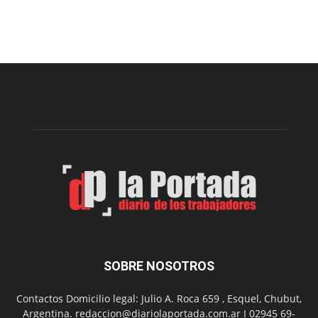
Cofradía
Arte
Sur
realizará
una
nueva
edición
de
su
Feria
de
Arte
con
presentación
de
libro
y
música
SOBRE NOSOTROS
en
vivo
Contactos Domicilio legal: Julio A. Roca 659 , Esquel, Chubut,
Argentina. redaccion@diariolaportada.com.ar I 02945 69-