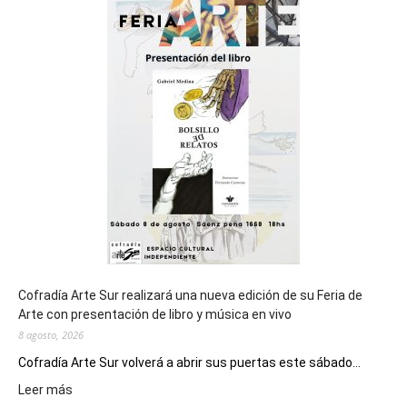
sede
del
cierre
general
de
los
Juegos
Epade
2027
Cofradía Arte Sur realizará una nueva edición de su Feria de
Arte con presentación de libro y música en vivo
8 agosto, 2026
Cofradía Arte Sur volverá a abrir sus puertas este sábado...
:
Leer más