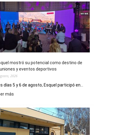
quel mostró su potencial como destino de
uniones y eventos deportivos
agosto, 2026
s días 5 y 6 de agosto, Esquel participó en...
:
eer más
Esquel
mostró
su
potencial
como
destino