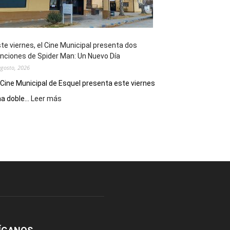
de
reuniones
y
eventos
te viernes, el Cine Municipal presenta dos
deportivos
nciones de Spider Man: Un Nuevo Día
agosto, 2026
 Cine Municipal de Esquel presenta este viernes
:
a doble...
Leer más
Este
viernes,
el
Cine
Municipal
presenta
dos
funciones
de
Spider
Man:
Un