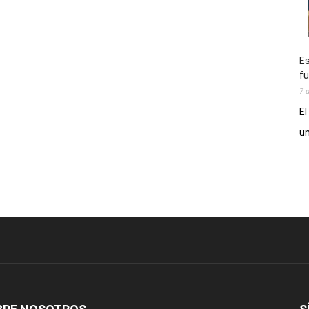
Es
fu
7 
El
un