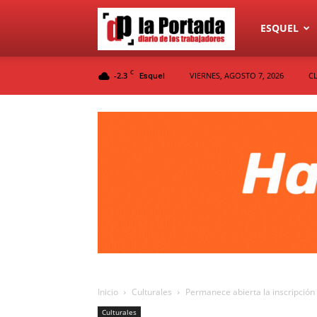
Diario
ESQUEL
C
-2.3
VIERNES, AGOSTO 7, 2026
C
Esquel
La
Portada
Inicio
Culturales
Permanece abierta la inscripción
Culturales