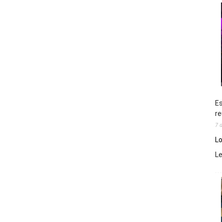
Es
re
7 
Lo
L