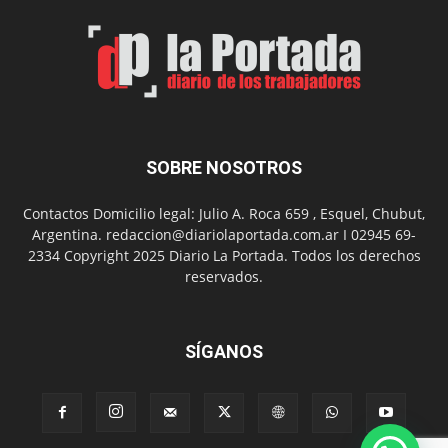
por
el
Día
del
Folclor
SOBRE NOSOTROS
Contactos Domicilio legal: Julio A. Roca 659 , Esquel, Chubut,
Argentina. redaccion@diariolaportada.com.ar I 02945 69-
2334 Copyright 2025 Diario La Portada. Todos los derechos
reservados.
SÍGANOS