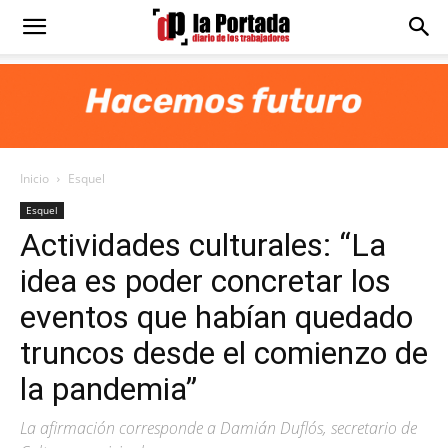
Diario
La
Inicio
Esquel
Portada
Esquel
Actividades culturales: “La
idea es poder concretar los
eventos que habían quedado
truncos desde el comienzo de
la pandemia”
La afirmación corresponde a Damián Duflós, secretario de