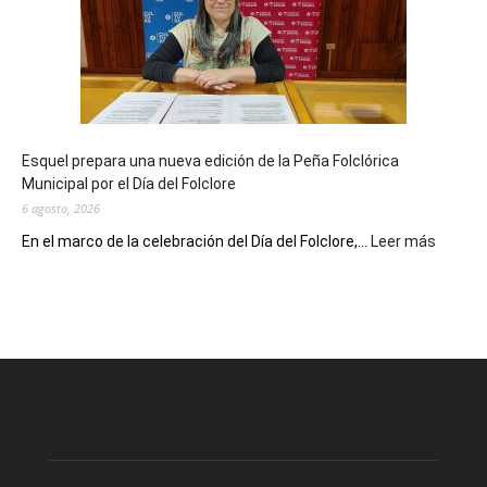
sus
90
años
con
un
Conversatorio
de
Esquel prepara una nueva edición de la Peña Folclórica
Escritores
Municipal por el Día del Folclore
Locales
6 agosto, 2026
:
En el marco de la celebración del Día del Folclore,...
Leer más
Esquel
prepar
una
nueva
edición
de
la
Peña
Folclór
Municip