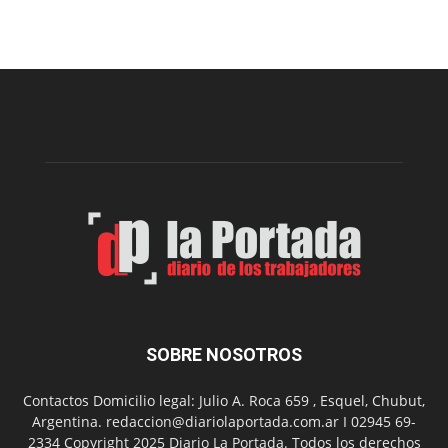
Arte
Sur
realizará
una
nueva
edición
de
su
Feria
de
Arte
con
presentación
de
libro
y
música
SOBRE NOSOTROS
en
vivo
Contactos Domicilio legal: Julio A. Roca 659 , Esquel, Chubut,
Argentina. redaccion@diariolaportada.com.ar I 02945 69-
2334 Copyright 2025 Diario La Portada. Todos los derechos