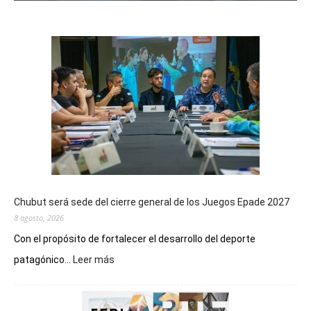
Chubut será sede del cierre general de los Juegos Epade 2027
8 agosto, 2026
Con el propósito de fortalecer el desarrollo del deporte
:
patagónico...
Leer más
Chubut
será
sede