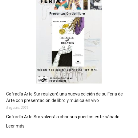
del
cierre
general
de
los
Juegos
Epade
2027
Cofradía Arte Sur realizará una nueva edición de su Feria de
Arte con presentación de libro y música en vivo
8 agosto, 2026
Cofradía Arte Sur volverá a abrir sus puertas este sábado...
:
Leer más
Cofradía