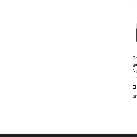
Pr
gi
N
5 
El
pr