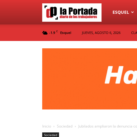
Diario
ESQUEL
C
-1.9
JUEVES, AGOSTO 6, 2026
CLA
Esquel
La
Portada
Inicio
Sociedad
Jubilados ampliaron la denuncia c
Sociedad