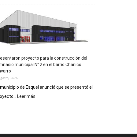
la
Receta
Digital
en
los
hospitales
esentaron proyecto para la construcción del
mnasio municipal N° 2 en el barrio Chanico
avarro
agosto, 2026
 municipio de Esquel anunció que se presentó el
:
oyecto...
Leer más
Presentaron
proyecto
para
la
construcción
del