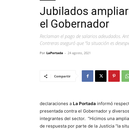
Jubilados ampliar
el Gobernador
Reclaman el pago de salarios adeudados. Ante 
Contreras aseguró que “la situación es desesp
Por
LaPortada
-
24 agosto, 2021
Compartir
declaraciones a
La Portada
informó respect
presentada contra el Gobernador y diversos
integrantes del sector. “Hicimos una ampliat
de respuesta por parte de la Justicia “la si