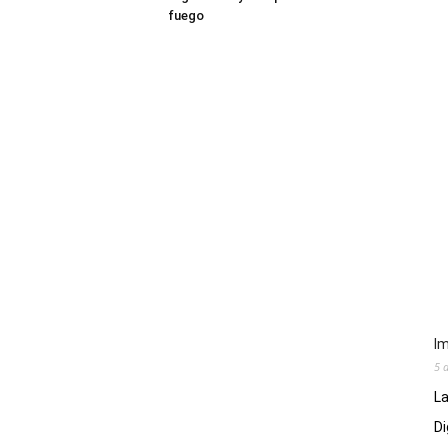
fuego
Im
5 
La
Di