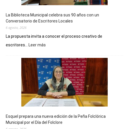
La Biblioteca Municipal celebra sus 90 años con un
Conversatorio de Escritores Locales
6 agosto, 2026
La propuesta invita a conocer el proceso creativo de
:
escritores...
Leer más
La
Biblioteca
Municipal
celebra
sus
90
años
con
un
Conversatorio
de
Esquel prepara una nueva edición de la Peña Folclórica
Escritores
Municipal por el Día del Folclore
Locales
6 agosto, 2026