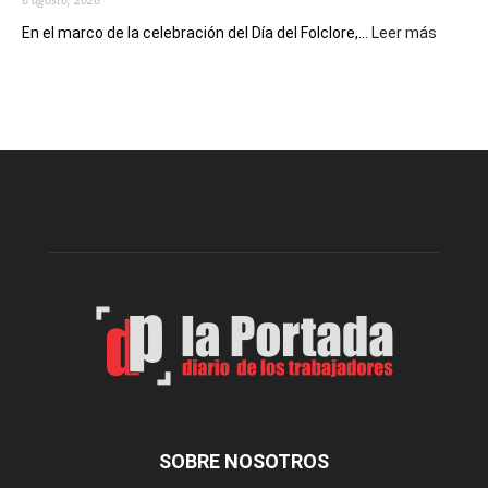
:
En el marco de la celebración del Día del Folclore,...
Leer más
Esquel
prepar
una
nueva
edición
de
la
Peña
Folclór
Municip
por
el
Día
del
Folclor
SOBRE NOSOTROS