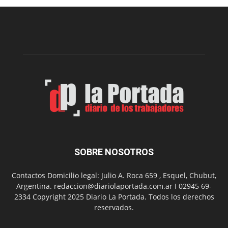
edición
de
la
Peña
Folclór
Municip
por
el
Día
del
Folclor
SOBRE NOSOTROS
Contactos Domicilio legal: Julio A. Roca 659 , Esquel, Chubut,
Argentina. redaccion@diariolaportada.com.ar I 02945 69-
2334 Copyright 2025 Diario La Portada. Todos los derechos
reservados.