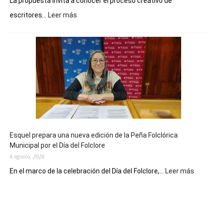
La propuesta invita a conocer el proceso creativo de
:
escritores...
Leer más
La
Biblioteca
Municipal
celebra
sus
90
años
con
un
Conversatorio
de
Esquel prepara una nueva edición de la Peña Folclórica
Escritores
Municipal por el Día del Folclore
Locales
6 agosto, 2026
:
En el marco de la celebración del Día del Folclore,...
Leer más
Esquel
prepar
una
nueva