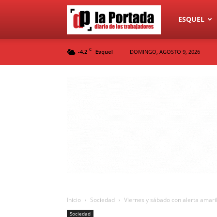
Diario
ESQUEL
C
-4.2
DOMINGO, AGOSTO 9, 2026
Esquel
La
Portada
Inicio
Sociedad
Viernes y sábado con alerta amarill
Sociedad