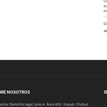
Co
su
mú
8 
Co
sá
BRE NOSOTROS
S
actos Domicilio legal: Julio A. Roca 659 , Esquel, Chubut,