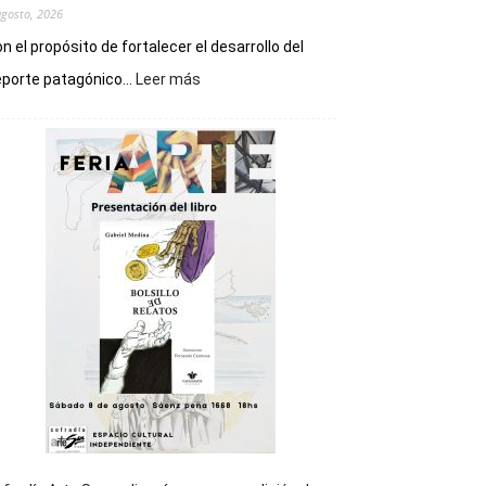
agosto, 2026
n el propósito de fortalecer el desarrollo del
:
porte patagónico...
Leer más
Chubut
será
sede
del
cierre
general
de
los
Juegos
Epade
2027