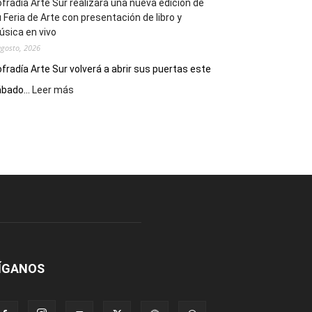
fradía Arte Sur realizará una nueva edición de
 Feria de Arte con presentación de libro y
sica en vivo
agosto, 2026
fradía Arte Sur volverá a abrir sus puertas este
:
bado...
Leer más
Cofradía
Arte
Sur
realizará
una
nueva
edición
de
su
Feria
de
Arte
ÍGANOS
con
presentación
de