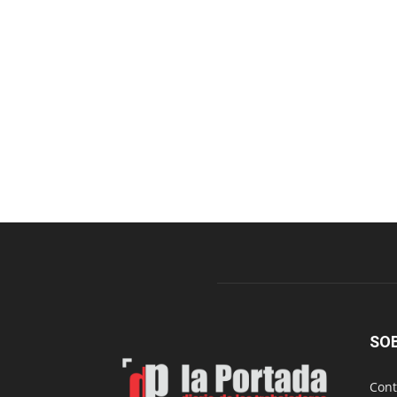
SO
Cont