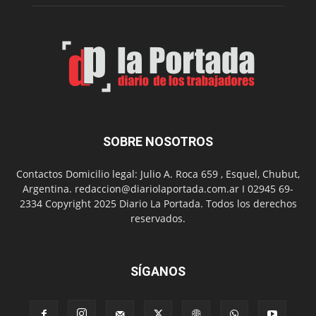
Spider
Man:
Un
Nuevo
Día
SOBRE NOSOTROS
Contactos Domicilio legal: Julio A. Roca 659 , Esquel, Chubut,
Argentina. redaccion@diariolaportada.com.ar I 02945 69-
2334 Copyright 2025 Diario La Portada. Todos los derechos
reservados.
SÍGANOS