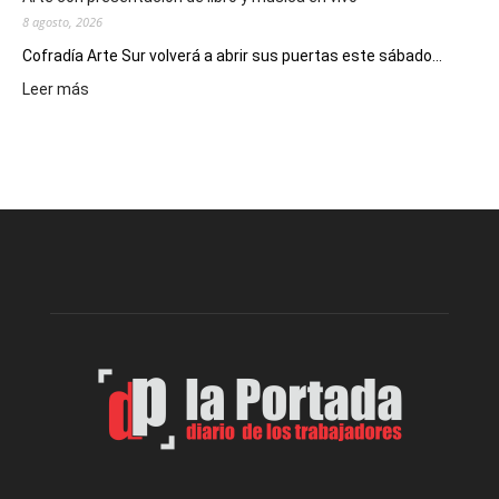
8 agosto, 2026
Cofradía Arte Sur volverá a abrir sus puertas este sábado...
:
Leer más
Cofradía
Arte
Sur
realizará
una
nueva
edición
de
su
Feria
de
Arte
con
presentación
de
libro
y