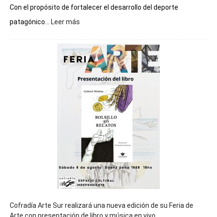
Con el propósito de fortalecer el desarrollo del deporte
:
patagónico...
Leer más
Chubut
será
sede
del
cierre
general
de
los
Juegos
Epade
2027
Cofradía Arte Sur realizará una nueva edición de su Feria de
Arte con presentación de libro y música en vivo