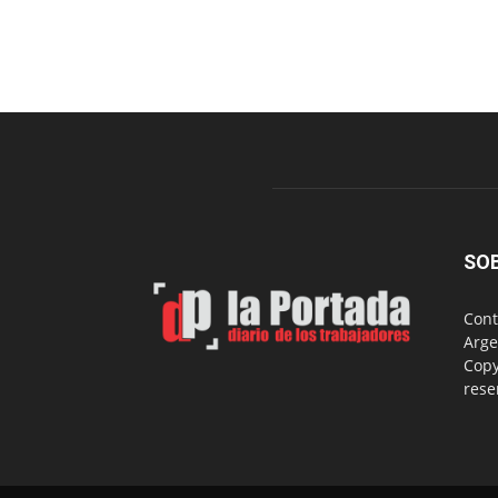
SO
Cont
Arge
Copy
rese