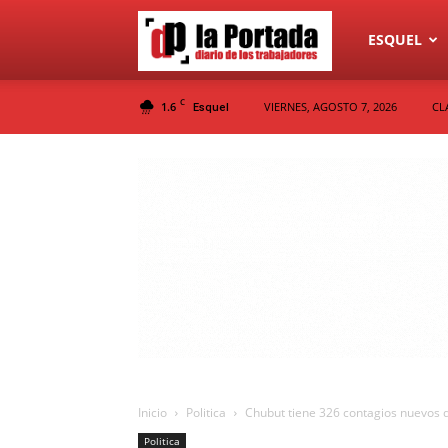
Diario
ESQUEL
C
1.6
VIERNES, AGOSTO 7, 2026
CL
Esquel
La
Portada
Inicio
Politica
Chubut tiene 326 contagios nuevos d
Politica