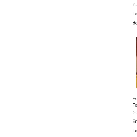
6 
La
de
Es
Fo
6 
En
L