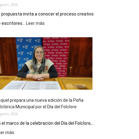
agosto, 2026
 propuesta invita a conocer el proceso creativo
:
 escritores...
Leer más
La
Biblioteca
Municipal
celebra
sus
90
años
con
un
Conversatorio
de
quel prepara una nueva edición de la Peña
Escritores
lclórica Municipal por el Día del Folclore
Locales
agosto, 2026
 el marco de la celebración del Día del Folclore,...
:
eer más
Esquel