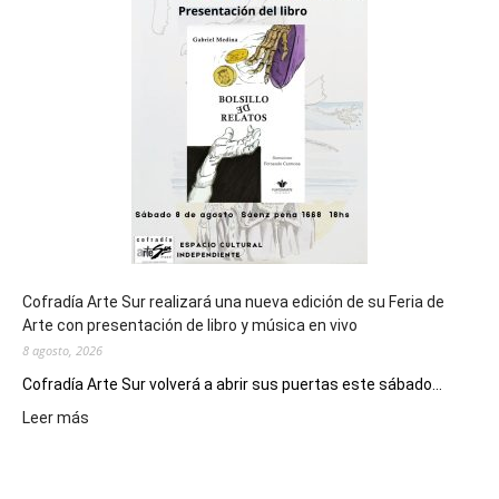
general
de
los
Juegos
Epade
2027
Cofradía Arte Sur realizará una nueva edición de su Feria de
Arte con presentación de libro y música en vivo
8 agosto, 2026
Cofradía Arte Sur volverá a abrir sus puertas este sábado...
:
Leer más
Cofradía
Arte
Sur