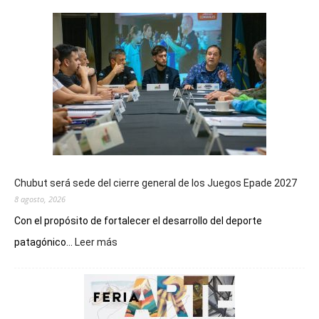
Chubut será sede del cierre general de los Juegos Epade 2027
8 agosto, 2026
Con el propósito de fortalecer el desarrollo del deporte
:
patagónico...
Leer más
Chubut
será
sede
del
cierre