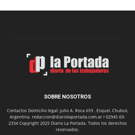
realizará
una
nueva
edición
de
su
Feria
de
Arte
con
presentación
de
libro
y
música
SOBRE NOSOTROS
en
vivo
Contactos Domicilio legal: Julio A. Roca 659 , Esquel, Chubut,
Argentina. redaccion@diariolaportada.com.ar I 02945 69-
2334 Copyright 2025 Diario La Portada. Todos los derechos
reservados.