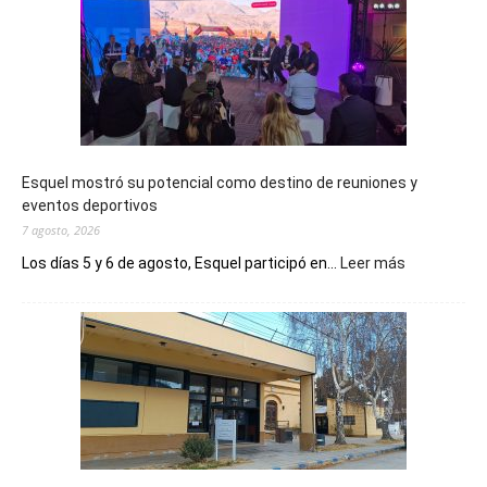
Esquel mostró su potencial como destino de reuniones y
eventos deportivos
7 agosto, 2026
:
Los días 5 y 6 de agosto, Esquel participó en...
Leer más
Esquel
mostró
su
potencial
como
destino
de
reuniones
y