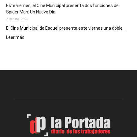
eventos
Este viernes, el Cine Municipal presenta dos funciones de
deportivos
Spider Man: Un Nuevo Día
7 agosto, 2026
El Cine Municipal de Esquel presenta este viernes una doble...
:
Leer más
Este
viernes,
el
Cine
Municipal
presenta
dos
funciones
de
Spider
Man:
Un
Nuevo
Día