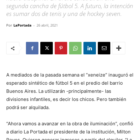
segunda cancha de fútbol 5. A futuro, la intención
es sumar dos de tenis y una de hockey seven.
Por
LaPortada
-
26 abril, 2021
A mediados de la pasada semana el “xeneize” inauguró el
esperado sintético de fútbol 5 en el predio del barrio
Buenos Aires. La utilizarán -principalmente- las
divisiones infantiles, es decir los chicos. Pero también
podrá ser alquilada.
“Ahora vamos a avanzar en la obra de iluminación”, confió
a diario La Portada el presidente de la institución, Milton
Reyes. Quieren generar ingresos a partir del alquiler. “La