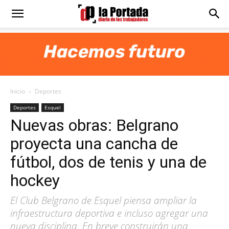
Diario
La
Inicio
Deportes
Portada
Deportes
Esquel
Nuevas obras: Belgrano
proyecta una cancha de
fútbol, dos de tenis y una de
hockey
El Club Belgrano de Esquel piensa ampliar la
infraestructura deportiva e incluso agregar una
nueva disciplina. En breve construirán una