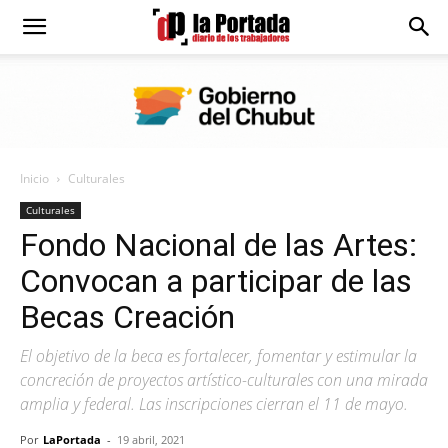
Diario
La
Inicio
Culturales
Portada
Culturales
Fondo Nacional de las Artes:
Convocan a participar de las
Becas Creación
El objetivo de la beca es fortalecer, fomentar y estimular la
concreción de proyectos artístico-culturales con una mirada
amplia y federal. Las inscripciones cierran el 11 de mayo.
Por
LaPortada
-
19 abril, 2021