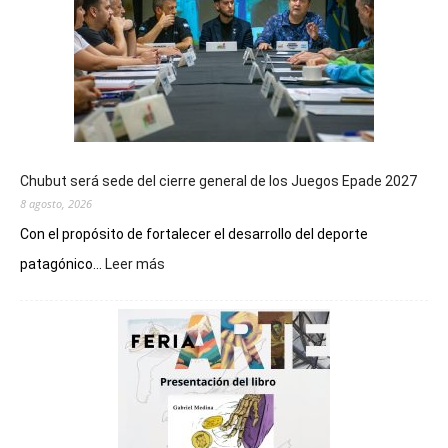
Chubut será sede del cierre general de los Juegos Epade 2027
8 agosto, 2026
Con el propósito de fortalecer el desarrollo del deporte
:
patagónico...
Leer más
Chubut
será
sede
del
cierre
general
de
los