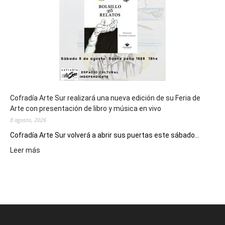
Juegos
Epade
2027
Cofradía Arte Sur realizará una nueva edición de su Feria de
Arte con presentación de libro y música en vivo
8 agosto, 2026
Cofradía Arte Sur volverá a abrir sus puertas este sábado...
:
Leer más
Cofradía
Arte
Sur
realizará
una
nueva
edición