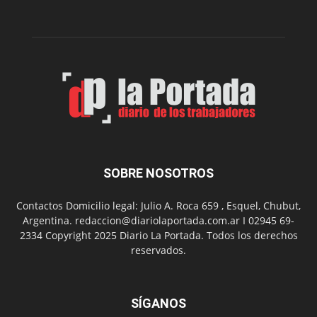
de
su
Feria
de
Arte
con
presentación
de
libro
y
música
SOBRE NOSOTROS
en
vivo
Contactos Domicilio legal: Julio A. Roca 659 , Esquel, Chubut,
Argentina. redaccion@diariolaportada.com.ar I 02945 69-
2334 Copyright 2025 Diario La Portada. Todos los derechos
reservados.
SÍGANOS