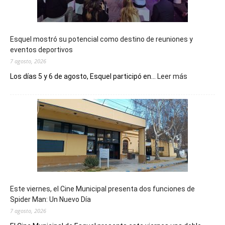
Esquel mostró su potencial como destino de reuniones y
eventos deportivos
7 agosto, 2026
:
Los días 5 y 6 de agosto, Esquel participó en...
Leer más
Esquel
mostró
su
potencial
como
destino
de
reuniones
y
eventos
Este viernes, el Cine Municipal presenta dos funciones de
deportivos
Spider Man: Un Nuevo Día
7 agosto, 2026