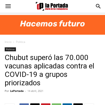
Diario
La
Inicio
Politica
Portada
Politica
Chubut superó las 70.000
vacunas aplicadas contra el
COVID-19 a grupos
priorizados
Por
LaPortada
-
14 abril, 2021