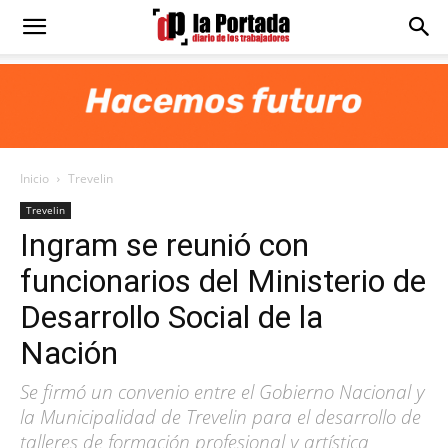
Diario
La
Inicio
Trevelin
Portada
Trevelin
Ingram se reunió con
funcionarios del Ministerio de
Desarrollo Social de la
Nación
Se firmó un convenio entre el Gobierno Nacional y
la Municipalidad de Trevelin para el desarrollo de
talleres de formación profesional y artística