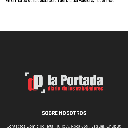
:
En el marco de la celebración del Día del Folclore,...
Leer más
Esquel
prepar
una
nueva
edición
de
la
Peña
Folclór
Municip
por
el
Día
del
Folclor
SOBRE NOSOTROS
Contactos Domicilio legal: Julio A. Roca 659 , Esquel, Chubut,