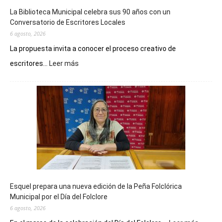
La Biblioteca Municipal celebra sus 90 años con un
Conversatorio de Escritores Locales
6 agosto, 2026
La propuesta invita a conocer el proceso creativo de
:
escritores...
Leer más
La
Biblioteca
Municipal
celebra
sus
90
años
con
un
Conversatorio
de
Esquel prepara una nueva edición de la Peña Folclórica
Escritores
Municipal por el Día del Folclore
Locales
6 agosto, 2026