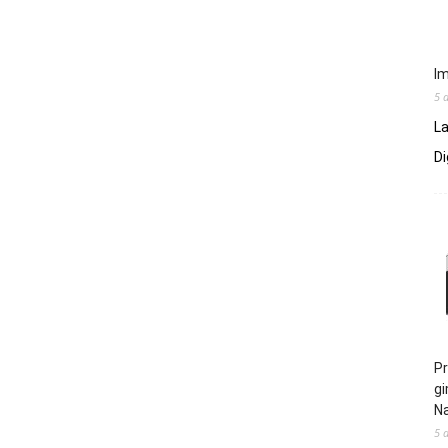
Im
5 
La
Di
Pr
gi
N
5 