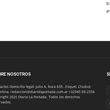
El
pr
BRE NOSOTROS
S
actos Domicilio legal: Julio A. Roca 659 , Esquel, Chubut,
ntina. redaccion@diariolaportada.com.ar I 02945 69-2334
right 2025 Diario La Portada. Todos los derechos
rvados.