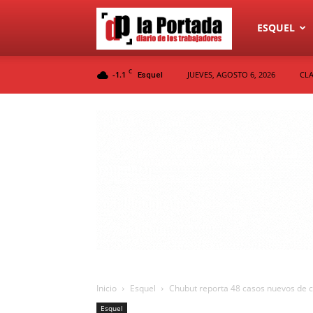
Diario
ESQUEL
C
-1.1
JUEVES, AGOSTO 6, 2026
CLA
Esquel
La
Portada
Inicio
Esquel
Chubut reporta 48 casos nuevos de co
Esquel