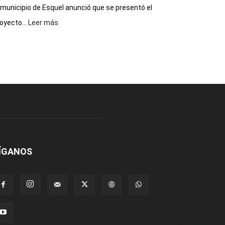
 municipio de Esquel anunció que se presentó el
:
oyecto...
Leer más
Presentaron
proyecto
para
la
construcción
del
gimnasio
municipal
N°
2
en
el
ÍGANOS
barrio
Chanico
Navarro