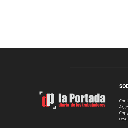
SO
Cont
Arge
Copy
rese