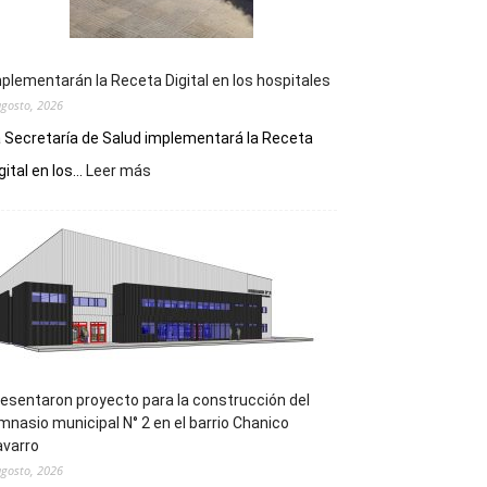
plementarán la Receta Digital en los hospitales
agosto, 2026
 Secretaría de Salud implementará la Receta
:
gital en los...
Leer más
Implementarán
la
Receta
Digital
en
los
hospitales
esentaron proyecto para la construcción del
mnasio municipal N° 2 en el barrio Chanico
avarro
agosto, 2026