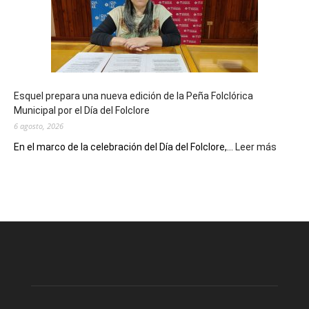
90
años
con
un
Conversatorio
de
Esquel prepara una nueva edición de la Peña Folclórica
Escritores
Municipal por el Día del Folclore
Locales
6 agosto, 2026
:
En el marco de la celebración del Día del Folclore,...
Leer más
Esquel
prepar
una
nueva
edición
de
la
Peña
Folclór
Municip
por