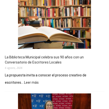
La Biblioteca Municipal celebra sus 90 años con un
Conversatorio de Escritores Locales
6 agosto, 2026
La propuesta invita a conocer el proceso creativo de
:
escritores...
Leer más
La
Biblioteca
Municipal
celebra
sus