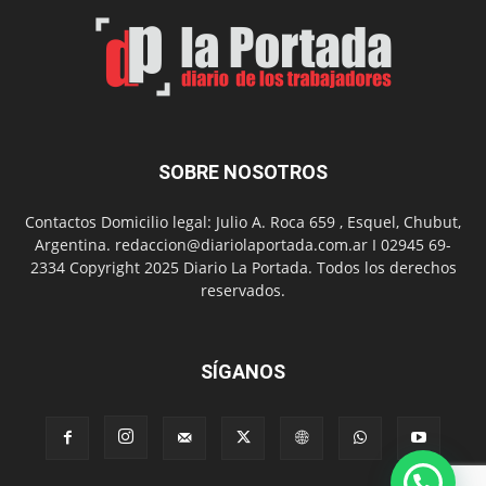
el
Día
del
Folclor
SOBRE NOSOTROS
Contactos Domicilio legal: Julio A. Roca 659 , Esquel, Chubut,
Argentina. redaccion@diariolaportada.com.ar I 02945 69-
2334 Copyright 2025 Diario La Portada. Todos los derechos
reservados.
SÍGANOS