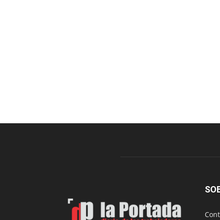
SO
Cont