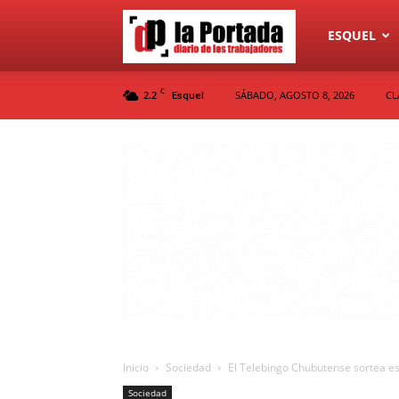
Diario
ESQUEL
C
2.2
SÁBADO, AGOSTO 8, 2026
CL
Esquel
La
Portada
Inicio
Sociedad
El Telebingo Chubutense sortea es
Sociedad