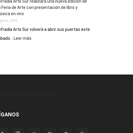
fradía Arte Sur realizará una nueva edición de
 Feria de Arte con presentación de libro y
sica en vivo
agosto, 2026
fradía Arte Sur volverá a abrir sus puertas este
:
bado...
Leer más
Cofradía
Arte
Sur
realizará
una
nueva
edición
de
su
Feria
de
Arte
ÍGANOS
con
presentación
de