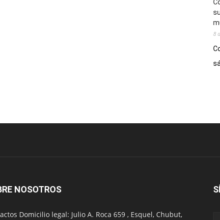
Co
su
mú
8 
Co
sá
BRE NOSOTROS
S
actos Domicilio legal: Julio A. Roca 659 , Esquel, Chubut,