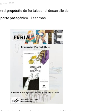
agosto, 2026
n el propósito de fortalecer el desarrollo del
:
porte patagónico...
Leer más
Chubut
será
sede
del
cierre
general
de
los
Juegos
Epade
2027