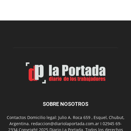
Arte
Sur
realizará
una
nueva
edición
de
su
Feria
de
Arte
con
presentación
de
libro
y
música
SOBRE NOSOTROS
en
vivo
Contactos Domicilio legal: Julio A. Roca 659 , Esquel, Chubut,
Argentina. redaccion@diariolaportada.com.ar I 02945 69-
2334 Copyright 2025 Diario La Portada. Todos los derechos