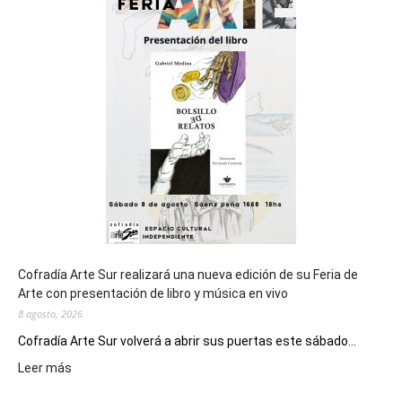
del
cierre
general
de
los
Juegos
Epade
2027
Cofradía Arte Sur realizará una nueva edición de su Feria de
Arte con presentación de libro y música en vivo
8 agosto, 2026
Cofradía Arte Sur volverá a abrir sus puertas este sábado...
:
Leer más
Cofradía