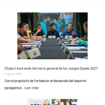
Chubut será sede del cierre general de los Juegos Epade 2027
8 agosto, 2026
Con el propósito de fortalecer el desarrollo del deporte
:
patagónico...
Leer más
Chubut
será
sede