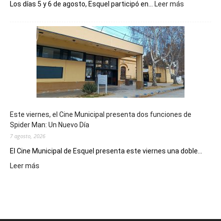
:
Los días 5 y 6 de agosto, Esquel participó en...
Leer más
Esquel
mostró
su
potencial
como
destino
de
reuniones
y
eventos
Este viernes, el Cine Municipal presenta dos funciones de
deportivos
Spider Man: Un Nuevo Día
7 agosto, 2026
El Cine Municipal de Esquel presenta este viernes una doble...
:
Leer más
Este
viernes,
el
Cine
Municipal