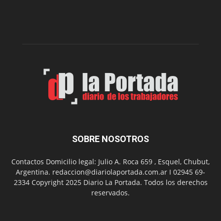
presenta
dos
funciones
de
Spider
Man:
Un
Nuevo
Día
SOBRE NOSOTROS
Contactos Domicilio legal: Julio A. Roca 659 , Esquel, Chubut,
Argentina. redaccion@diariolaportada.com.ar I 02945 69-
2334 Copyright 2025 Diario La Portada. Todos los derechos
reservados.