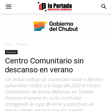
Diario
La
Inicio
Trevelin
Portada
Trevelin
Centro Comunitario sin
descanso en verano
Un arduo trabajo de contención social a familias
vulnerables realizó a lo largo del 2020 el Centro
Comunitario del barrio Malvinas, en Trevelin.
Durante el verano en curso continúan
entregando la copa de leche y para fines de
marzo prevén regresar con las viandas.