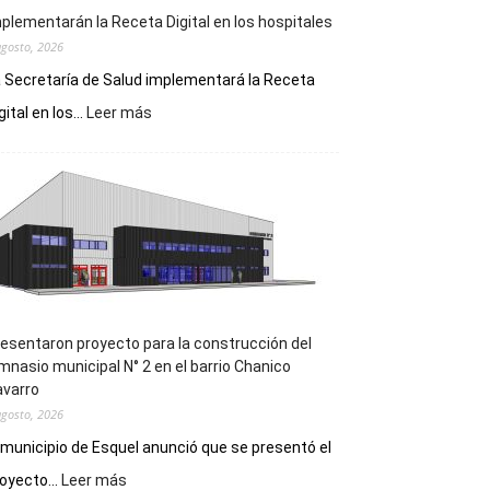
plementarán la Receta Digital en los hospitales
agosto, 2026
 Secretaría de Salud implementará la Receta
:
gital en los...
Leer más
Implementarán
la
Receta
Digital
en
los
hospitales
esentaron proyecto para la construcción del
mnasio municipal N° 2 en el barrio Chanico
avarro
agosto, 2026
 municipio de Esquel anunció que se presentó el
:
oyecto...
Leer más