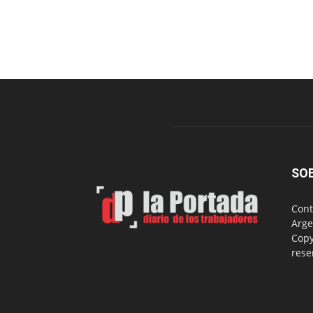
SO
Cont
Arge
Copy
rese