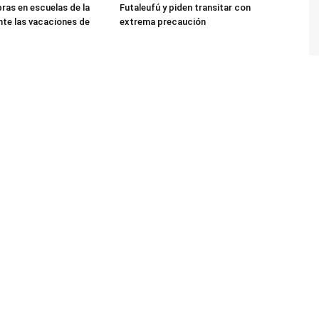
bras en escuelas de la
Futaleufú y piden transitar con
nte las vacaciones de
extrema precaución