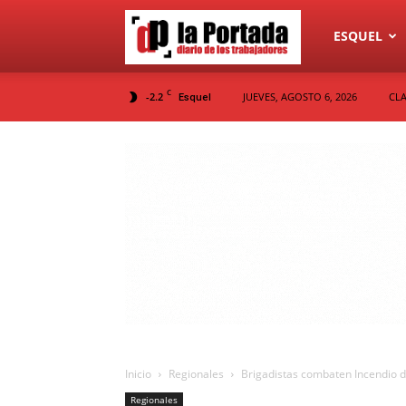
Diario
ESQUEL
C
-2.2
JUEVES, AGOSTO 6, 2026
CLA
Esquel
La
Portada
Inicio
Regionales
Brigadistas combaten Incendio 
Regionales