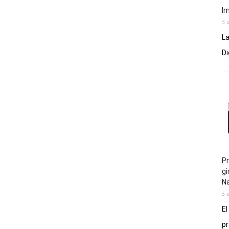
Im
5 
La
Di
Pr
gi
N
5 
El
pr