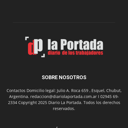
del
gimnasio
municipal
N°
2
en
el
barrio
Chanico
Navarro
SOBRE NOSOTROS
Contactos Domicilio legal: Julio A. Roca 659 , Esquel, Chubut,
Argentina. redaccion@diariolaportada.com.ar I 02945 69-
2334 Copyright 2025 Diario La Portada. Todos los derechos
reservados.