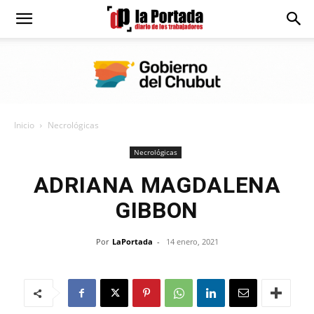
Diario
La
Inicio
Necrológicas
Portada
Necrológicas
ADRIANA MAGDALENA
GIBBON
Por
LaPortada
-
14 enero, 2021