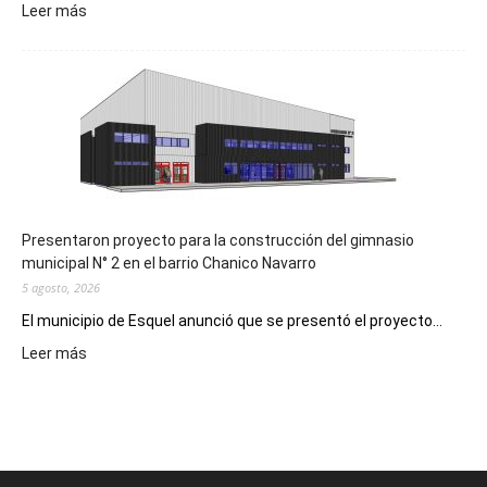
:
Leer más
Implementarán
la
Receta
Digital
en
los
hospitales
Presentaron proyecto para la construcción del gimnasio
municipal N° 2 en el barrio Chanico Navarro
5 agosto, 2026
El municipio de Esquel anunció que se presentó el proyecto...
:
Leer más
Presentaron
proyecto
para
la
construcción