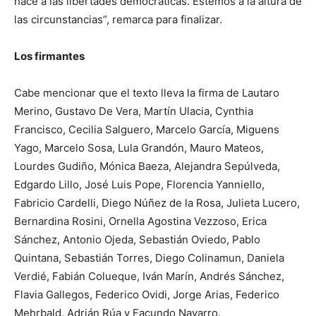
hace a las libertades democráticas. Estemos a la altura de
las circunstancias”, remarca para finalizar.
Los firmantes
Cabe mencionar que el texto lleva la firma de Lautaro
Merino, Gustavo De Vera, Martín Ulacia, Cynthia
Francisco, Cecilia Salguero, Marcelo García, Miguens
Yago, Marcelo Sosa, Lula Grandón, Mauro Mateos,
Lourdes Gudiño, Mónica Baeza, Alejandra Sepúlveda,
Edgardo Lillo, José Luis Pope, Florencia Yanniello,
Fabricio Cardelli, Diego Núñez de la Rosa, Julieta Lucero,
Bernardina Rosini, Ornella Agostina Vezzoso, Erica
Sánchez, Antonio Ojeda, Sebastián Oviedo, Pablo
Quintana, Sebastián Torres, Diego Colinamun, Daniela
Verdié, Fabián Colueque, Iván Marín, Andrés Sánchez,
Flavia Gallegos, Federico Ovidi, Jorge Arias, Federico
Mehrbald, Adrián Rúa y Facundo Navarro.