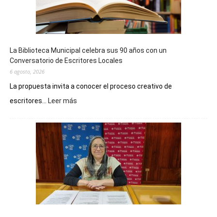
La Biblioteca Municipal celebra sus 90 años con un
Conversatorio de Escritores Locales
6 agosto, 2026
La propuesta invita a conocer el proceso creativo de
:
escritores...
Leer más
La
Biblioteca
Municipal
celebra
sus
90
años
con
un
Conversatorio
de