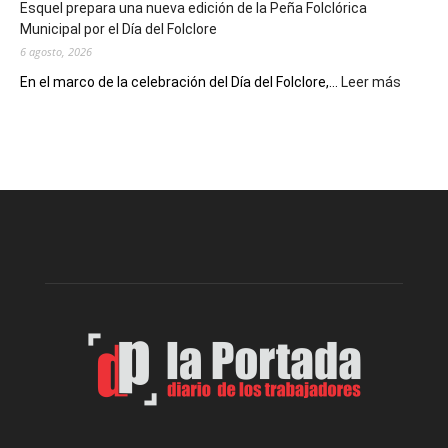
Esquel prepara una nueva edición de la Peña Folclórica
Escritores
Municipal por el Día del Folclore
Locales
6 agosto, 2026
:
En el marco de la celebración del Día del Folclore,...
Leer más
Esquel
prepar
una
nueva
edición
de
la
Peña
Folclór
Municip
por
el
Día
del
Folclor