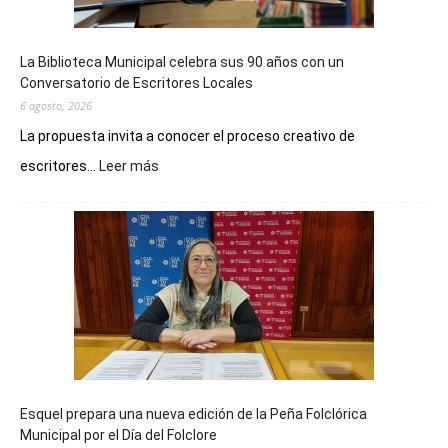
La Biblioteca Municipal celebra sus 90 años con un
Conversatorio de Escritores Locales
6 agosto, 2026
La propuesta invita a conocer el proceso creativo de
:
escritores...
Leer más
La
Biblioteca
Municipal
celebra
sus
90
años
con
un
Conversatorio
de
Esquel prepara una nueva edición de la Peña Folclórica
Escritores
Municipal por el Día del Folclore
Locales