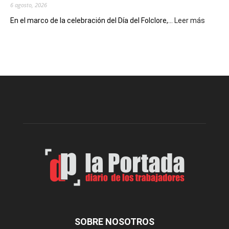
6 agosto, 2026
:
En el marco de la celebración del Día del Folclore,...
Leer más
Esquel
prepar
una
nueva
edición
de
la
Peña
Folclór
Municip
por
el
Día
del
Folclor
SOBRE NOSOTROS