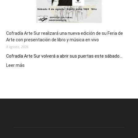
Cofradía Arte Sur realizará una nueva edición de su Feria de
Arte con presentación de libro y música en vivo
8 agosto, 2026
Cofradía Arte Sur volverá a abrir sus puertas este sábado...
:
Leer más
Cofradía
Arte
Sur
realizará
una
nueva
edición
de
su
Feria
de