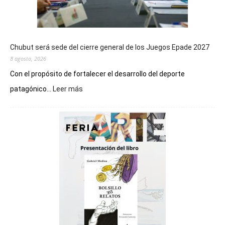
Chubut será sede del cierre general de los Juegos Epade 2027
8 agosto, 2026
Con el propósito de fortalecer el desarrollo del deporte
:
patagónico...
Leer más
Chubut
será
sede
del
cierre
general
de
los
Juegos
Epade
2027