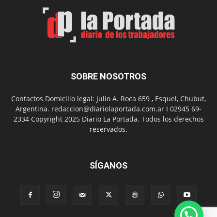
Arte
con
presentación
de
libro
y
música
SOBRE NOSOTROS
en
vivo
Contactos Domicilio legal: Julio A. Roca 659 , Esquel, Chubut,
Argentina. redaccion@diariolaportada.com.ar I 02945 69-
2334 Copyright 2025 Diario La Portada. Todos los derechos
reservados.
SÍGANOS