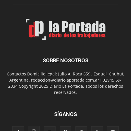
su
Feria
de
Arte
con
presentación
de
libro
y
música
SOBRE NOSOTROS
en
vivo
Contactos Domicilio legal: Julio A. Roca 659 , Esquel, Chubut,
Argentina. redaccion@diariolaportada.com.ar I 02945 69-
2334 Copyright 2025 Diario La Portada. Todos los derechos
reservados.
SÍGANOS