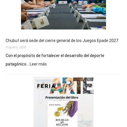
Chubut será sede del cierre general de los Juegos Epade 2027
8 agosto, 2026
Con el propósito de fortalecer el desarrollo del deporte
:
patagónico...
Leer más
Chubut
será
sede
del
cierre
general
de
los
Juegos
Epade