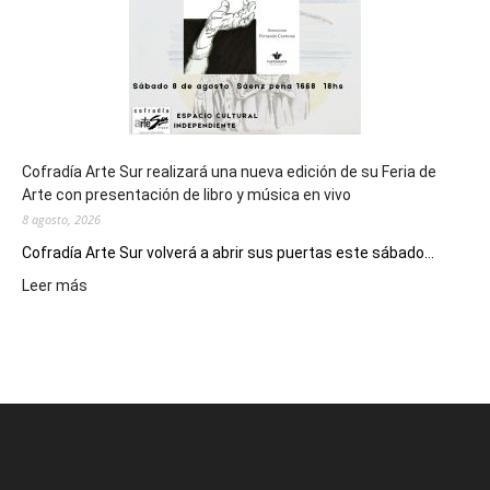
2027
Cofradía Arte Sur realizará una nueva edición de su Feria de
Arte con presentación de libro y música en vivo
8 agosto, 2026
Cofradía Arte Sur volverá a abrir sus puertas este sábado...
:
Leer más
Cofradía
Arte
Sur
realizará
una
nueva
edición
de