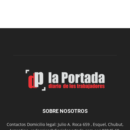
Presentaron
proyecto
para
la
construcción
del
gimnasio
municipal
N°
2
en
el
barrio
Chanico
Navarro
SOBRE NOSOTROS
Contactos Domicilio legal: Julio A. Roca 659 , Esquel, Chubut,