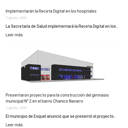
Implementarán la Receta Digital en los hospitales
5 agosto, 2026
La Secretaría de Salud implementará la Receta Digital en los...
:
Leer más
Implementarán
la
Receta
Digital
en
los
hospitales
Presentaron proyecto para la construcción del gimnasio
municipal N° 2 en el barrio Chanico Navarro
5 agosto, 2026
El municipio de Esquel anunció que se presentó el proyecto...
:
Leer más