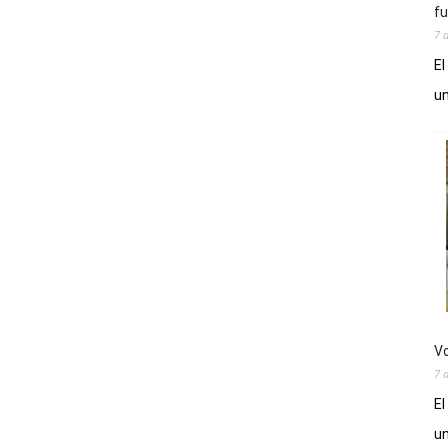
fu
7 
El
un
Vo
7 
El
un