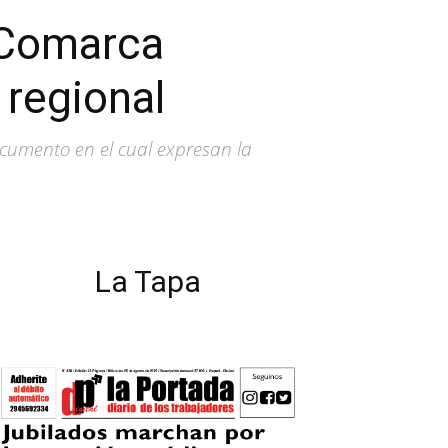
a Comarca
 regional
ocumento en el cual expresan la
La Tapa