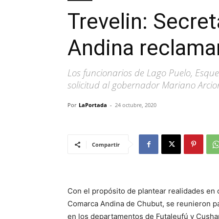
Trevelin: Secre
Andina reclaman
Los funcionarios de Lago Puelo, Esque
solicitud al gobernador Mariano Arcion
Por
LaPortada
-
24 octubre, 2020
Compartir
Con el propósito de plantear realidades en 
Comarca Andina de Chubut, se reunieron par
en los departamentos de Futaleufú y Cusham