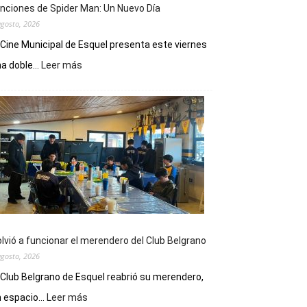
nciones de Spider Man: Un Nuevo Día
agosto, 2026
 Cine Municipal de Esquel presenta este viernes
:
a doble...
Leer más
Este
viernes,
el
Cine
Municipal
presenta
dos
funciones
de
Spider
Man:
Un
lvió a funcionar el merendero del Club Belgrano
Nuevo
agosto, 2026
Día
 Club Belgrano de Esquel reabrió su merendero,
:
 espacio...
Leer más