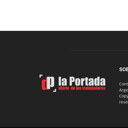
SO
Cont
Arge
Copy
rese