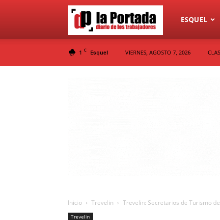
Diario
ESQUEL
C
1
VIERNES, AGOSTO 7, 2026
CLAS
Esquel
La
Portada
Inicio
Trevelin
Trevelin: Secretarios de Turismo de
Trevelin