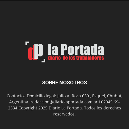
del
gimnasio
municipal
N°
2
en
el
barrio
Chanico
Navarro
SOBRE NOSOTROS
Contactos Domicilio legal: Julio A. Roca 659 , Esquel, Chubut,
Argentina. redaccion@diariolaportada.com.ar I 02945 69-
2334 Copyright 2025 Diario La Portada. Todos los derechos
reservados.