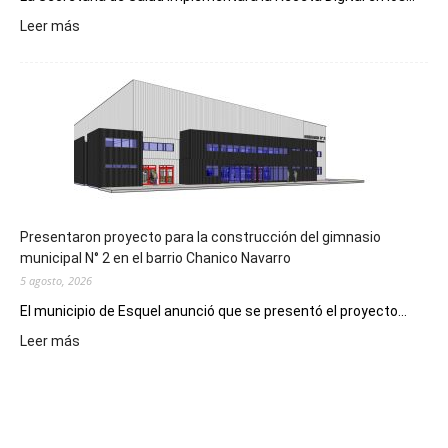
:
Leer más
Implementarán
la
Receta
Digital
en
los
hospitales
Presentaron proyecto para la construcción del gimnasio
municipal N° 2 en el barrio Chanico Navarro
5 agosto, 2026
El municipio de Esquel anunció que se presentó el proyecto...
:
Leer más
Presentaron
proyecto
para
la
construcción