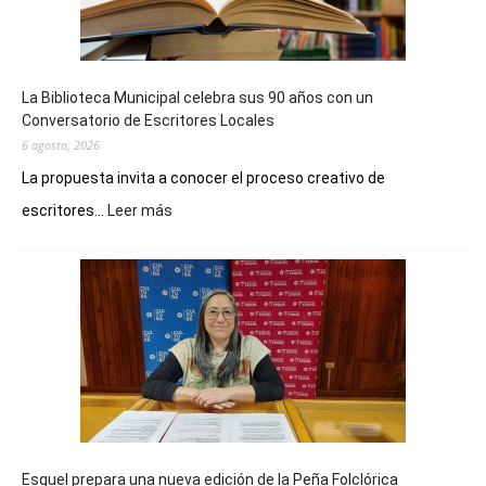
La Biblioteca Municipal celebra sus 90 años con un
Conversatorio de Escritores Locales
6 agosto, 2026
La propuesta invita a conocer el proceso creativo de
:
escritores...
Leer más
La
Biblioteca
Municipal
celebra
sus
90
años
con
un
Conversatorio
de
Esquel prepara una nueva edición de la Peña Folclórica
Escritores