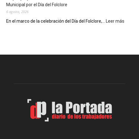
Municipal por el Día del Folclore
Locales
6 agosto, 2026
:
En el marco de la celebración del Día del Folclore,...
Leer más
Esquel
prepar
una
nueva
edición
de
la
Peña
Folclór
Municip
por
el
Día
del
Folclor