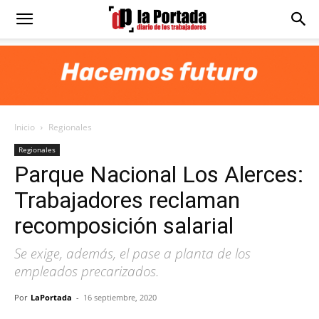
Diario
La
Inicio
Regionales
Portada
Regionales
Parque Nacional Los Alerces:
Trabajadores reclaman
recomposición salarial
Se exige, además, el pase a planta de los
empleados precarizados.
Por
LaPortada
-
16 septiembre, 2020