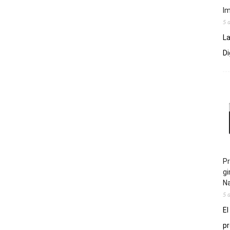
Im
5 
La
Di
Pr
gi
N
5 
El
pr