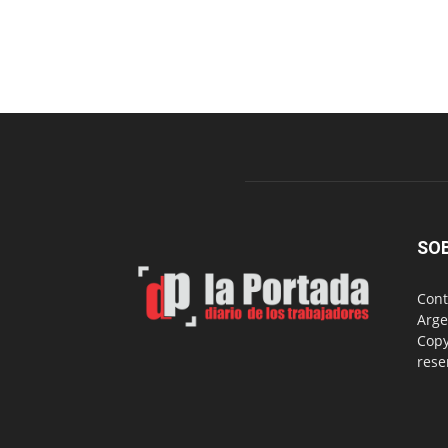
SO
Cont
Arge
Copy
rese