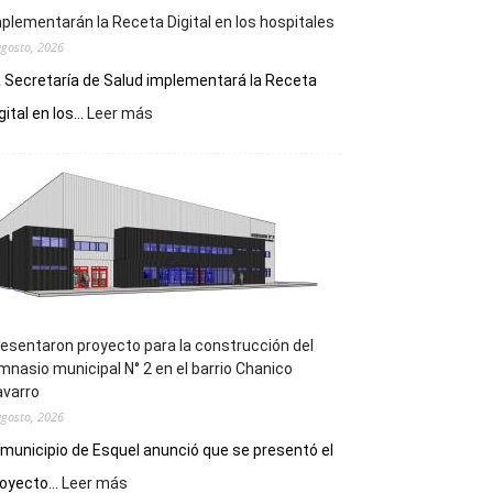
plementarán la Receta Digital en los hospitales
agosto, 2026
 Secretaría de Salud implementará la Receta
:
gital en los...
Leer más
Implementarán
la
Receta
Digital
en
los
hospitales
esentaron proyecto para la construcción del
mnasio municipal N° 2 en el barrio Chanico
avarro
agosto, 2026
 municipio de Esquel anunció que se presentó el
:
oyecto...
Leer más