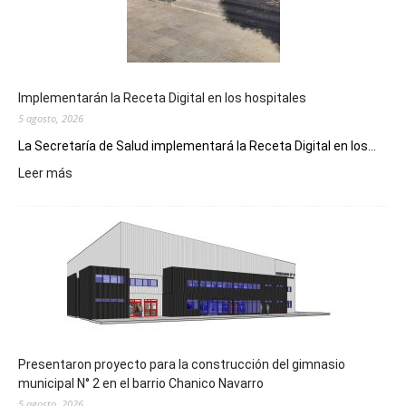
Implementarán la Receta Digital en los hospitales
5 agosto, 2026
La Secretaría de Salud implementará la Receta Digital en los...
:
Leer más
Implementarán
la
Receta
Digital
en
los
hospitales
Presentaron proyecto para la construcción del gimnasio
municipal N° 2 en el barrio Chanico Navarro
5 agosto, 2026