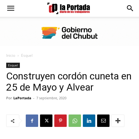
Diario
La
Inicio
Esquel
Portada
Esquel
Construyen cordón cuneta en
25 de Mayo y Alvear
Por
LaPortada
-
7 septiembre, 2020