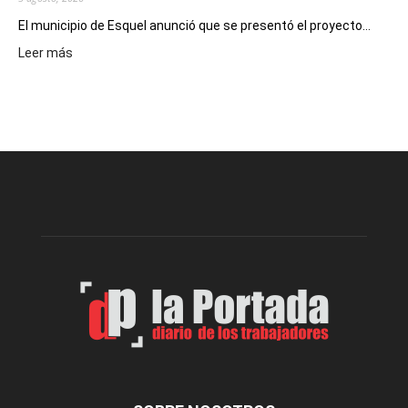
El municipio de Esquel anunció que se presentó el proyecto...
:
Leer más
Presentaron
proyecto
para
la
construcción
del
gimnasio
municipal
N°
2
en
el
barrio
Chanico
Navarro