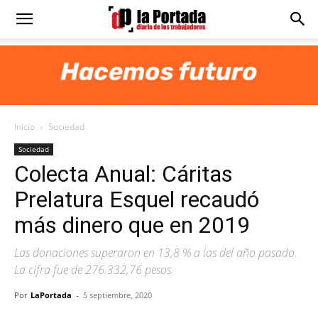
Diario
La
Inicio
Sociedad
Portada
Sociedad
Colecta Anual: Cáritas
Prelatura Esquel recaudó
más dinero que en 2019
Las donaciones superaron en 13,8 % a las del año pasado.
La cifra fue de 276.332,76 pesos.
Por
LaPortada
-
5 septiembre, 2020