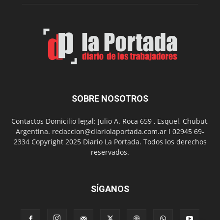
Feria
de
Arte
con
presentación
de
libro
y
música
SOBRE NOSOTROS
en
vivo
Contactos Domicilio legal: Julio A. Roca 659 , Esquel, Chubut,
Argentina. redaccion@diariolaportada.com.ar I 02945 69-
2334 Copyright 2025 Diario La Portada. Todos los derechos
reservados.
SÍGANOS