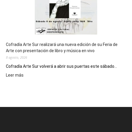
2027
Cofradía Arte Sur realizará una nueva edición de su Feria de
Arte con presentación de libro y música en vivo
8 agosto, 2026
Cofradía Arte Sur volverá a abrir sus puertas este sábado...
:
Leer más
Cofradía
Arte
Sur
realizará
una
nueva
edición
de
su