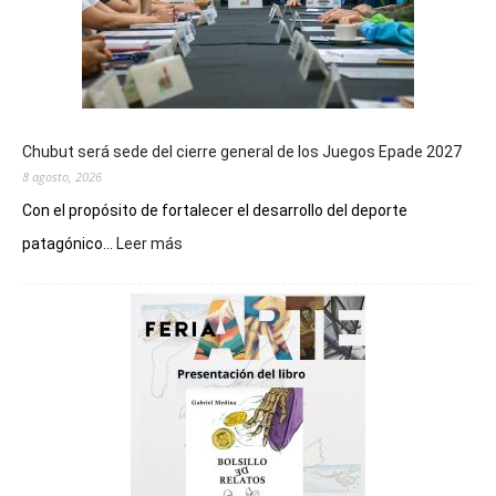
Chubut será sede del cierre general de los Juegos Epade 2027
8 agosto, 2026
Con el propósito de fortalecer el desarrollo del deporte
:
patagónico...
Leer más
Chubut
será
sede
del
cierre
general
de
los
Juegos
Epade