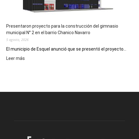
hospitales
Presentaron proyecto para la construcción del gimnasio
municipal N° 2 en el barrio Chanico Navarro
5 agosto, 2026
El municipio de Esquel anunció que se presentó el proyecto...
:
Leer más
Presentaron
proyecto
para
la
construcción
del
gimnasio
municipal
N°
2
en
el