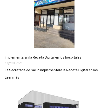
Implementarán la Receta Digital en los hospitales
5 agosto, 2026
La Secretaría de Salud implementará la Receta Digital en los...
:
Leer más
Implementarán
la
Receta
Digital
en
los