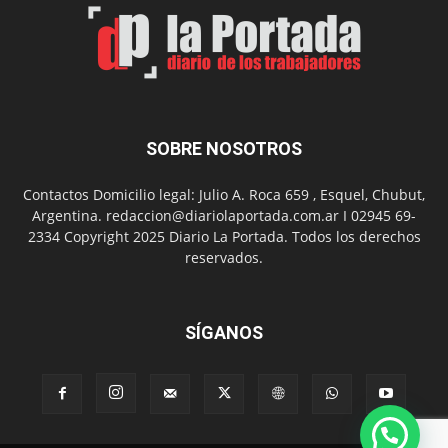
Arte
con
presentación
de
libro
y
música
SOBRE NOSOTROS
en
vivo
Contactos Domicilio legal: Julio A. Roca 659 , Esquel, Chubut,
Argentina. redaccion@diariolaportada.com.ar I 02945 69-
2334 Copyright 2025 Diario La Portada. Todos los derechos
reservados.
SÍGANOS