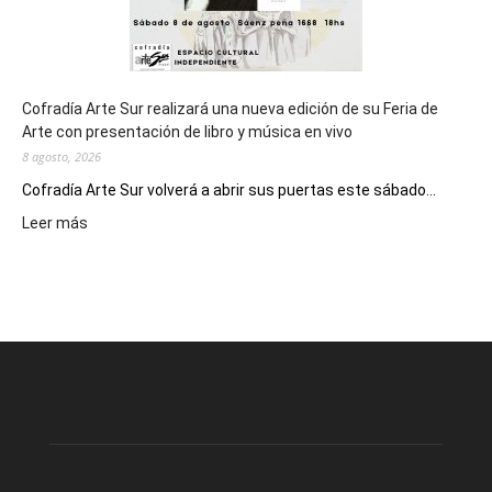
Cofradía Arte Sur realizará una nueva edición de su Feria de
Arte con presentación de libro y música en vivo
8 agosto, 2026
Cofradía Arte Sur volverá a abrir sus puertas este sábado...
:
Leer más
Cofradía
Arte
Sur
realizará
una
nueva
edición
de
su
Feria
de