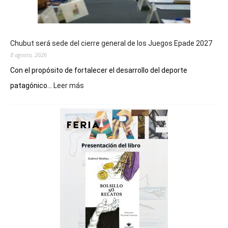
Chubut será sede del cierre general de los Juegos Epade 2027
8 agosto, 2026
Con el propósito de fortalecer el desarrollo del deporte
:
patagónico...
Leer más
Chubut
será
sede
del
cierre
general
de
los
Juegos
Epade
2027