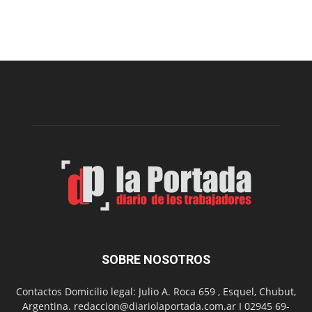
proyecto
para
la
construcción
del
gimnasio
municipal
N°
2
en
el
barrio
Chanico
Navarro
SOBRE NOSOTROS
Contactos Domicilio legal: Julio A. Roca 659 , Esquel, Chubut,
Argentina. redaccion@diariolaportada.com.ar I 02945 69-