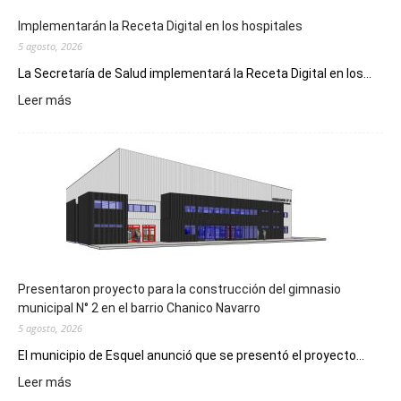
Implementarán la Receta Digital en los hospitales
5 agosto, 2026
La Secretaría de Salud implementará la Receta Digital en los...
:
Leer más
Implementarán
la
Receta
Digital
en
los
hospitales
Presentaron proyecto para la construcción del gimnasio
municipal N° 2 en el barrio Chanico Navarro
5 agosto, 2026
El municipio de Esquel anunció que se presentó el proyecto...
:
Leer más
Presentaron