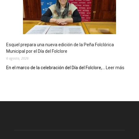
sus
90
años
con
un
Conversatorio
de
Esquel prepara una nueva edición de la Peña Folclórica
Escritores
Municipal por el Día del Folclore
Locales
6 agosto, 2026
:
En el marco de la celebración del Día del Folclore,...
Leer más
Esquel
prepar
una
nueva
edición
de
la
Peña
Folclór
Municip