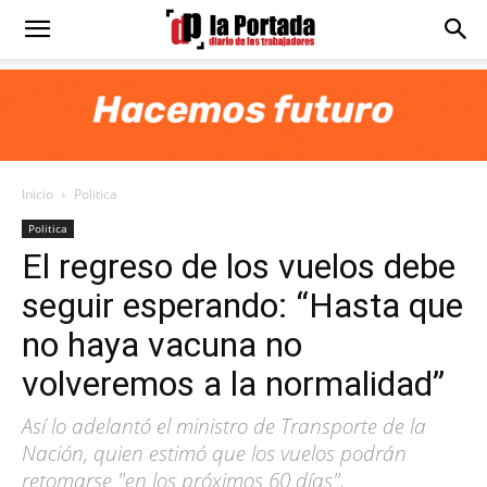
Diario
La
Inicio
Politica
Portada
Politica
El regreso de los vuelos debe
seguir esperando: “Hasta que
no haya vacuna no
volveremos a la normalidad”
Así lo adelantó el ministro de Transporte de la
Nación, quien estimó que los vuelos podrán
retomarse "en los próximos 60 días".