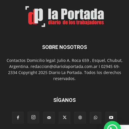
por
el
Día
del
Folclor
SOBRE NOSOTROS
Contactos Domicilio legal: Julio A. Roca 659 , Esquel, Chubut,
Argentina. redaccion@diariolaportada.com.ar I 02945 69-
2334 Copyright 2025 Diario La Portada. Todos los derechos
reservados.
SÍGANOS