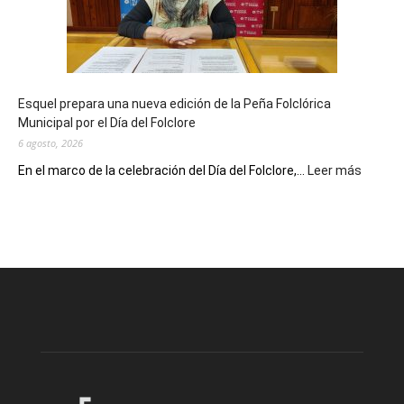
años
con
un
Conversatorio
de
Esquel prepara una nueva edición de la Peña Folclórica
Escritores
Municipal por el Día del Folclore
Locales
6 agosto, 2026
:
En el marco de la celebración del Día del Folclore,...
Leer más
Esquel
prepar
una
nueva
edición
de
la
Peña
Folclór
Municip
por
el