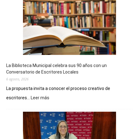
La Biblioteca Municipal celebra sus 90 años con un
Conversatorio de Escritores Locales
6 agosto, 2026
La propuesta invita a conocer el proceso creativo de
:
escritores...
Leer más
La
Biblioteca
Municipal
celebra
sus
90