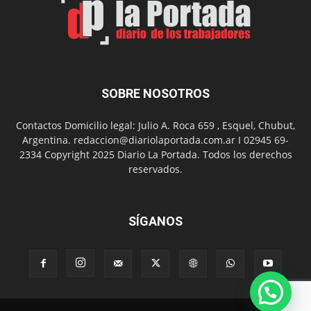
Día
del
Folclor
SOBRE NOSOTROS
Contactos Domicilio legal: Julio A. Roca 659 , Esquel, Chubut,
Argentina. redaccion@diariolaportada.com.ar I 02945 69-
2334 Copyright 2025 Diario La Portada. Todos los derechos
reservados.
SÍGANOS