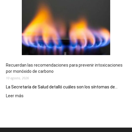
Chubutense
repartió
premios
millonarios
en
toda
la
provincia
Recuerdan las recomendaciones para prevenir intoxicaciones
por monóxido de carbono
10 agosto, 2026
La Secretaría de Salud detalló cuáles son los síntomas de...
:
Leer más
Recuerdan
las
recomendaciones
para
prevenir