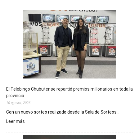
El Telebingo Chubutense repartió premios millonarios en toda la
provincia
10 agosto, 2026
Con un nuevo sorteo realizado desde la Sala de Sorteos...
:
Leer más
El
Telebingo