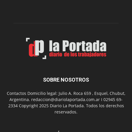
intoxicaciones
por
monóxido
de
carbono
SOBRE NOSOTROS
Contactos Domicilio legal: Julio A. Roca 659 , Esquel, Chubut,
Argentina. redaccion@diariolaportada.com.ar I 02945 69-
2334 Copyright 2025 Diario La Portada. Todos los derechos
reservados.