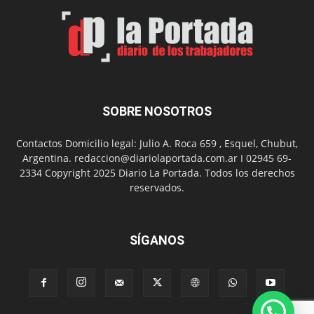
el
Día
del
Folclor
SOBRE NOSOTROS
Contactos Domicilio legal: Julio A. Roca 659 , Esquel, Chubut,
Argentina. redaccion@diariolaportada.com.ar I 02945 69-
2334 Copyright 2025 Diario La Portada. Todos los derechos
reservados.
SÍGANOS