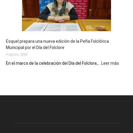
90
años
con
un
Conversatorio
de
Esquel prepara una nueva edición de la Peña Folclórica
Escritores
Municipal por el Día del Folclore
Locales
6 agosto, 2026
:
En el marco de la celebración del Día del Folclore,...
Leer más
Esquel
prepar
una
nueva
edición
de
la
Peña
Folclór
Municip
por