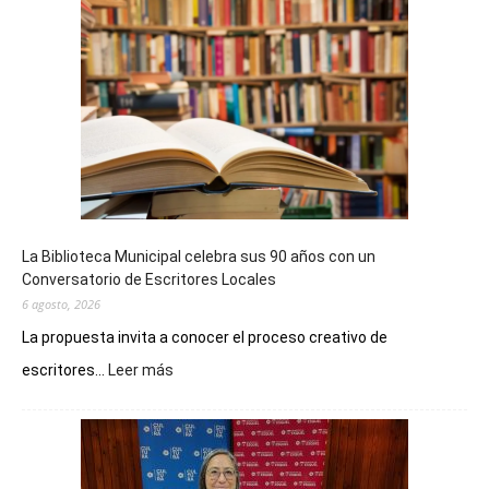
La Biblioteca Municipal celebra sus 90 años con un
Conversatorio de Escritores Locales
6 agosto, 2026
La propuesta invita a conocer el proceso creativo de
:
escritores...
Leer más
La
Biblioteca
Municipal
celebra
sus