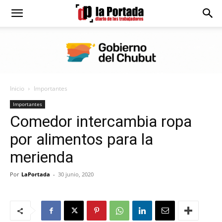
Diario
La
Inicio
Importantes
Portada
Importantes
Comedor intercambia ropa
por alimentos para la
merienda
Por
LaPortada
-
30 junio, 2020